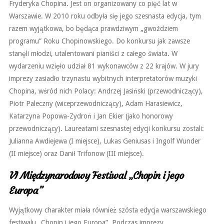
Fryderyka Chopina. Jest on organizowany co pięć lat w
Warszawie. W 2010 roku odbyła się jego szesnasta edycja, tym
razem wyjątkowa, bo będąca prawdziwym „gwoździem
programu” Roku Chopinowskiego. Do konkursu jak zawsze
stanęli młodzi, utalentowani pianiści z całego świata. W
wydarzeniu wzięło udział 81 wykonawców z 22 krajów. W jury
imprezy zasiadło trzynastu wybitnych interpretatorów muzyki
Chopina, wśród nich Polacy: Andrzej Jasiński (przewodniczący),
Piotr Paleczny (wiceprzewodniczący), Adam Harasiewicz,
Katarzyna Popowa-Zydroń i Jan Ekier (jako honorowy
przewodniczący). Laureatami szesnastej edycji konkursu zostali:
Julianna Awdiejewa (I miejsce), Lukas Geniusas i Ingolf Wunder
(II miejsce) oraz Danił Trifonow (III miejsce).
VI Międzynarodowy Festiwal „Chopin i jego
Europa”
Wyjątkowy charakter miała również szósta edycja warszawskiego
festiwalu „Chopin i jego Europa”. Podczas imprezy