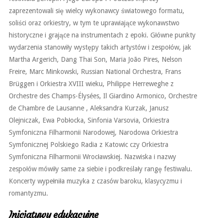
zaprezentowali się wielcy wykonawcy światowego formatu,
soliści oraz orkiestry, w tym te uprawiające wykonawstwo
historyczne i grające na instrumentach z epoki. Główne punkty
wydarzenia stanowiły występy takich artystów i zespołów, jak
Martha Argerich, Dang Thai Son, Maria João Pires, Nelson
Freire, Marc Minkowski, Russian National Orchestra, Frans
Brüggen i Orkiestra XVIII wieku, Philippe Herreweghe z
Orchestre des Champs-Élysées, Il Giardino Armonico, Orchestre
de Chambre de Lausanne , Aleksandra Kurzak, Janusz
Olejniczak, Ewa Pobłocka, Sinfonia Varsovia, Orkiestra
Symfoniczna Filharmonii Narodowej, Narodowa Orkiestra
Symfonicznej Polskiego Radia z Katowic czy Orkiestra
Symfoniczna Filharmonii Wrocławskiej. Nazwiska i nazwy
zespołów mówiły same za siebie i podkreślały rangę festiwalu.
Koncerty wypełniła muzyka z czasów baroku, klasycyzmu i
romantyzmu.
Inicjatywy edukacyjne